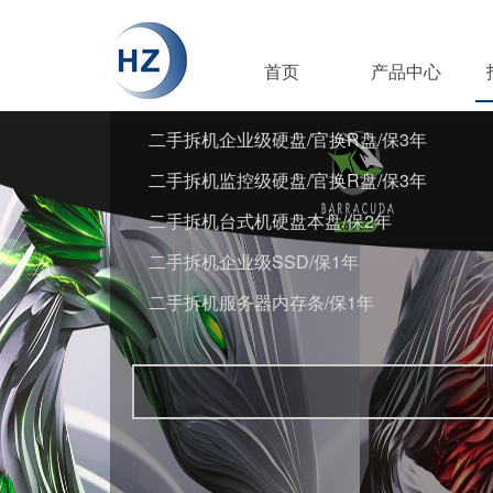
首页
产品中心
二手拆机企业级硬盘/官换R盘/保3年
二手拆机监控级硬盘/官换R盘/保3年
二手拆机台式机硬盘本盘/保2年
二手拆机企业级SSD/保1年
二手拆机服务器内存条/保1年