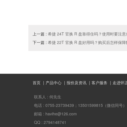
上一篇 :
希捷 24T 官换 R 盘靠得住吗？使用时要注
下一篇 :
希捷 22T 官换 R 盘好用吗？购买后怎样保
首页
产品中心
报价及资讯
客户服务
走进怀
联系人 :
何先生
电话 :
0755-23739439；13501599815（微信同号）
邮箱 :
havihe@126.com
QQ :
2794148741