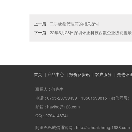
上一篇 :
二手硬盘代理商的相关探讨
下一篇 :
22年6月28日深圳怀正科技西数企业级硬盘
首页
产品中心
报价及资讯
客户服务
走进怀
联系人 :
何先生
电话 :
0755-23739439；13501599815（微信同号）
邮箱 :
havihe@126.com
QQ :
2794148741
阿里巴巴诚信通官网 :
http://szhuaizheng.1688.com