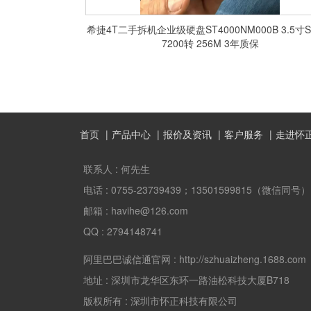
希捷4T二手拆机企业级硬盘ST4000NM000B 3.5寸S
7200转 256M 3年质保
首页
产品中心
报价及资讯
客户服务
走进怀
联系人 :
何先生
电话 :
0755-23739439；13501599815（微信同号）
邮箱 :
havihe@126.com
QQ :
2794148741
阿里巴巴诚信通官网 :
http://szhuaizheng.1688.com
地址 :
深圳市龙华区东环一路油松科技大厦B718
版权所有 :
深圳市怀正科技有限公司