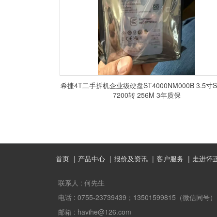
希捷4T二手拆机企业级硬盘ST4000NM000B 3.5寸S
7200转 256M 3年质保
首页
产品中心
报价及资讯
客户服务
走进怀
联系人 :
何先生
电话 :
0755-23739439；13501599815（微信同号）
邮箱 :
havihe@126.com