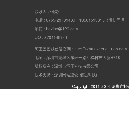
联系人 :
何先生
电话 :
0755-23739439；13501599815（微信同号）
邮箱 :
havihe@126.com
QQ :
2794148741
阿里巴巴诚信通官网 :
http://szhuaizheng.1688.com
地址 :
深圳市龙华区东环一路油松科技大厦B718
版权所有 :
深圳市怀正科技有限公司
技术支持 : 深圳网站建设(佰达科技)
Copyright 2011-2016 