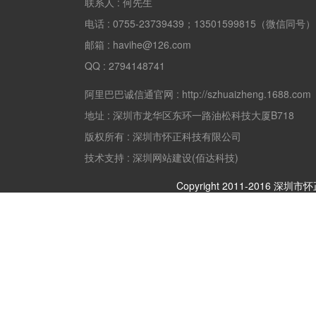
联系人 :
何先生
电话 :
0755-23739439；13501599815（微信同号）
邮箱 :
havihe@126.com
QQ :
2794148741
阿里巴巴诚信通官网 :
http://szhuaizheng.1688.com
地址 :
深圳市龙华区东环一路油松科技大厦B718
版权所有 :
深圳市怀正科技有限公司
技术支持 : 深圳网站建设(佰达科技)
Copyright 2011-2016 