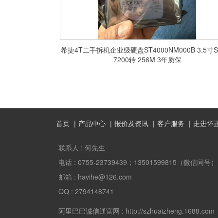
希捷4T二手拆机企业级硬盘ST4000NM000B 3.5寸S
7200转 256M 3年质保
首页
产品中心
报价及资讯
客户服务
走进怀
联系人 :
何先生
电话 :
0755-23739439；13501599815（微信同号）
邮箱 :
havihe@126.com
QQ :
2794148741
阿里巴巴诚信通官网 :
http://szhuaizheng.1688.com