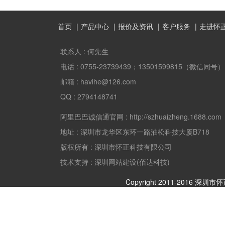
首页
产品中心
报价及资讯
客户服务
走进怀
联系人 :
何先生
电话 :
0755-23739439；13501599815（微信同号）
邮箱 :
havihe@126.com
QQ :
2794148741
阿里巴巴诚信通官网 :
http://szhuaizheng.1688.com
地址 :
深圳市龙华区东环一路油松科技大厦B718
版权所有 :
深圳市怀正科技有限公司
技术支持 : 深圳网站建设(佰达科技)
Copyright 2011-2016 