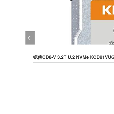
​铠侠CD8-V 3.2T U.2 NVMe KCD81