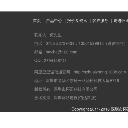
首页
产品中心
报价及资讯
客户服务
走进怀
联系人 :
何先生
电话 :
0755-23739439；13501599815（微信同号）
邮箱 :
havihe@126.com
QQ :
2794148741
阿里巴巴诚信通官网 :
http://szhuaizheng.1688.com
地址 :
深圳市龙华区东环一路油松科技大厦B718
版权所有 :
深圳市怀正科技有限公司
技术支持 : 深圳网站建设(佰达科技)
Copyright 2011-2016 