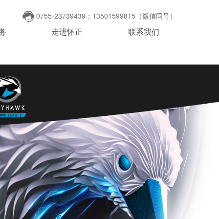
0755-23739439；13501599815（微信同号）
务
走进怀正
联系我们