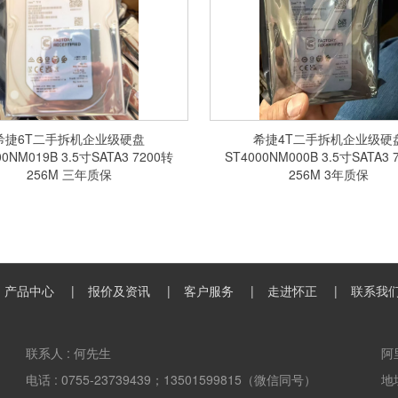
希捷6T二手拆机企业级硬盘
希捷4T二手拆机企业级硬
00NM019B 3.5寸SATA3 7200转
ST4000NM000B 3.5寸SATA3 
256M 三年质保
256M 3年质保
产品中心
报价及资讯
客户服务
走进怀正
联系我
联系人 :
何先生
阿
电话 :
0755-23739439；13501599815（微信同号）
地