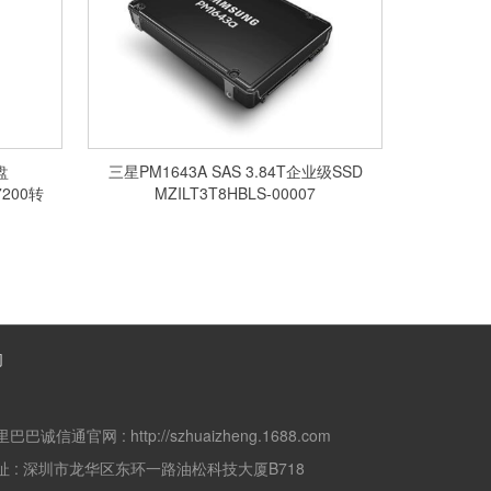
盘
三星PM1643A SAS 3.84T企业级SSD
7200转
MZILT3T8HBLS-00007
们
里巴巴诚信通官网 :
http://szhuaizheng.1688.com
址 :
深圳市龙华区东环一路油松科技大厦B718