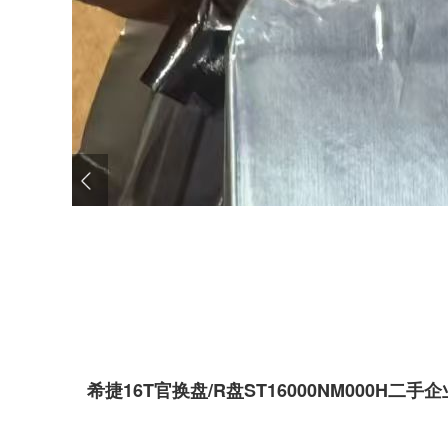
希捷16T官换盘/R盘
ST16000NM000H二手
企