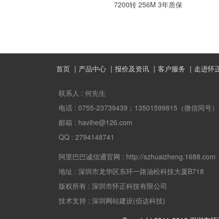
7200转 256M 3年质保
首页
产品中心
报价及资讯
客户服务
走进怀
联系人 :
何先生
电话 :
0755-23739439；13501599815（微信同号）
邮箱 :
havihe@126.com
QQ :
2794148741
阿里巴巴诚信通官网 :
http://szhuaizheng.1688.com
地址 :
深圳市龙华区东环一路油松科技大厦B718
版权所有 :
深圳市怀正科技有限公司
技术支持 : 深圳网站建设(佰达科技)