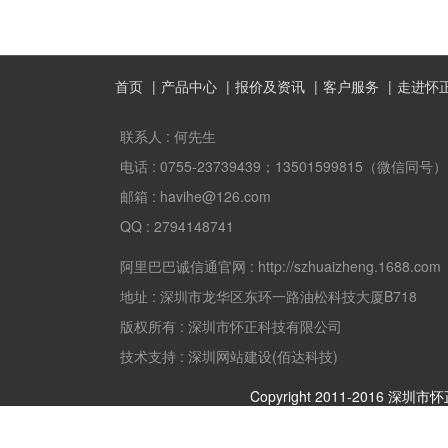
首页
产品中心
报价及资讯
客户服务
走进怀
联系人 :
何先生
电话 :
0755-23739439；13501599815（微信同号）
邮箱 :
havihe@126.com
QQ :
2794148741
阿里巴巴诚信通官网 :
http://szhuaizheng.1688.com
地址 :
深圳市龙华区东环一路油松科技大厦B718
版权所有 :
深圳市怀正科技有限公司
技术支持 : 深圳网站建设(佰达科技)
Copyright 2011-2016 