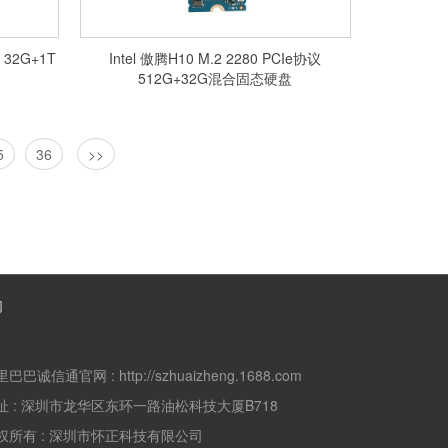
T
Intel 傲腾H10 M.2 2280 PCIe协议
512G+32G混合固态硬盘
5
36
>>
们
里巴巴诚信通官网 :
http://szhuaizheng.1688.com
址 :
深圳市龙华区东环一路油松科技大厦B718
权所有 :
深圳市怀正科技有限公司