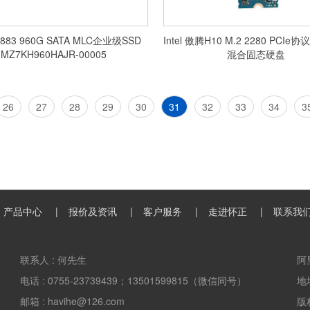
G SATA MLC企业级SSD
Intel 傲腾H10 M.2 2280 PCIe协议 32G+1
MZ7KH960HAJR-00005
混合固态硬盘
26
27
28
29
30
31
32
33
34
3
产品中心
报价及资讯
客户服务
走进怀正
联系我
联系人 :
何先生
阿
电话 :
0755-23739439；13501599815（微信同号）
地
邮箱 :
havihe@126.com
版