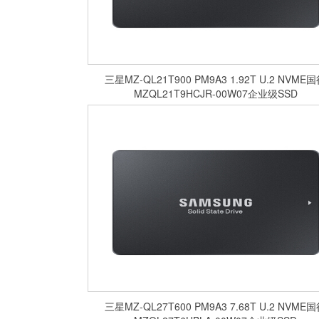
​三星MZ-QL21T900 PM9A3 1.92T U.2 NVME
MZQL21T9HCJR-00W07企业级SSD
​三星MZ-QL27T600 PM9A3 7.68T U.2 NVME