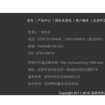
首页
产品中心
报价及资讯
客户服务
走进怀
联系人 :
何先生
电话 :
0755-23739439；13501599815（微信同号）
邮箱 :
havihe@126.com
QQ :
2794148741
阿里巴巴诚信通官网 :
http://szhuaizheng.1688.com
地址 :
深圳市龙华区东环一路油松科技大厦B718
版权所有 :
深圳市怀正科技有限公司
技术支持 : 深圳网站建设(佰达科技)
Copyright 2011-2016 