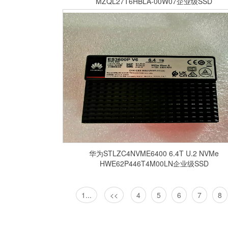
MZQL27T6HBLA-00W07企业级SSD
华为STLZC4NVME6400 6.4T U.2 NVMe
HWE62P446T4M00LN企业级SSD
1...
<<
4
5
6
7
8