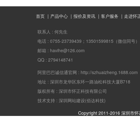
首页
产品中心
报价及资讯
客户服务
走进怀
联系人 :
何先生
电话 :
0755-23739439；13501599815（微信同号）
邮箱 :
havihe@126.com
QQ :
2794148741
阿里巴巴诚信通官网 :
http://szhuaizheng.1688.com
地址 :
深圳市龙华区东环一路油松科技大厦B718
版权所有 :
深圳市怀正科技有限公司
技术支持 : 深圳网站建设(佰达科技)
Copyright 2011-2016 