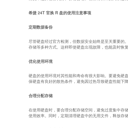
希捷 24T 官换 R 盘的使用注意事项
定期数据备份
尽管硬盘经过官方检测，但数据安全始终是至关重要的
存储等多种方式。这样即使硬盘出现故障，也能及时恢
优化使用环境
硬盘的使用环境对其性能和寿命有很大影响。要避免硬
保硬盘有良好的散热条件，避免因过热导致硬盘性能下
合理分配存储
在使用硬盘时，要合理分配存储空间，避免过度集中存
使用效率。同时，定期清理硬盘中的无用文件，释放存