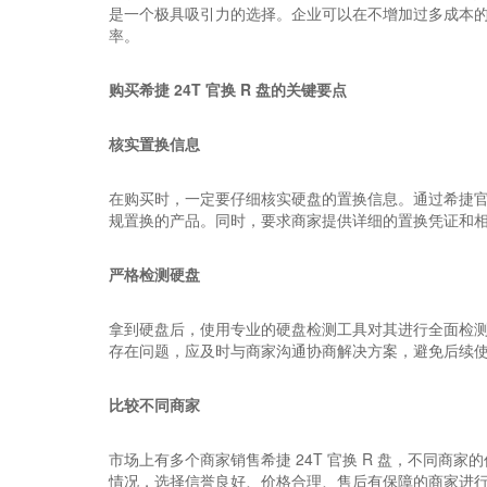
是一个极具吸引力的选择。企业可以在不增加过多成本
率。
购买希捷 24T 官换 R 盘的关键要点
核实置换信息
在购买时，一定要仔细核实硬盘的置换信息。通过希捷
规置换的产品。同时，要求商家提供详细的置换凭证和
严格检测硬盘
拿到硬盘后，使用专业的硬盘检测工具对其进行全面检
存在问题，应及时与商家沟通协商解决方案，避免后续
比较不同商家
市场上有多个商家销售希捷 24T 官换 R 盘，不同
情况，选择信誉良好、价格合理、售后有保障的商家进